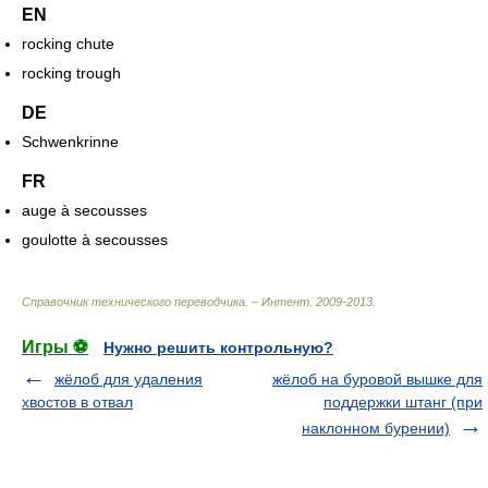
EN
rocking chute
rocking trough
DE
Schwenkrinne
FR
auge à secousses
goulotte à secousses
Справочник технического переводчика. – Интент
.
2009-2013
.
Игры ⚽
Нужно решить контрольную?
жёлоб для удаления
жёлоб на буровой вышке для
хвостов в отвал
поддержки штанг (при
наклонном бурении)