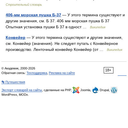
Строительный словарь
406-мм морская пушка Б-37
— У этого термина существуют и
другие значения, см. Б 37. 406 мм морская пушка Б 37
Опытная установка пушки Б 37 в одност …
Википедия
Конвейер
— У этого термина существуют и другие значения,
см. Конвейер (значения). Не следует путать с Конвейерное
производство. Ленточный конвейер Конвейер (от …
Википедия
© Академик, 2000-2026
18+
Обратная связь:
Техподдержка
,
Реклама на сайте
👣 Путешествия
Экспорт словарей на сайты
, сделанные на PHP,
Joomla,
Drupal,
WordPress, MODx.