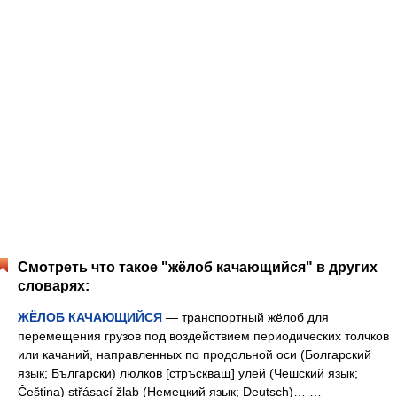
Смотреть что такое "жёлоб качающийся" в других
словарях:
ЖЁЛОБ КАЧАЮЩИЙСЯ
— транспортный жёлоб для
перемещения грузов под воздействием периодических толчков
или качаний, направленных по продольной оси (Болгарский
язык; Български) люлков [стръскващ] улей (Чешский язык;
Čeština) střásací žlab (Немецкий язык; Deutsch)… …